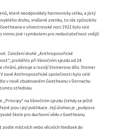
enů, které neodpovídaly harmonicky celku, a jistý
bvyklého druhu, vnášené zvenku, to vše způsobilo
 Goetheana o silvestrovské noci 1922 bylo sice
o mimo jiné i symbolem pro nedostatečnost vnější
avit. Založení druhé „Anthroposofické
ost“, proběhlo při Vánočním sjezdu od 24.
 chrání, pěstuje a rozvíjí Steinerovo dílo. Steiner
. V nové Anthroposofické společnosti bylo celé
 sídlo v nově zbudovaném Goetheanu v Dornachu
tomto středisku.
e „Principy“ na Vánočním sjezdu (tehdy se ještě
jné jsou i její publikace. Její úlohou je „podpora
vysoké škole pro duchovní vědu v Goetheanu.
at podle místních nebo věcných hledisek do