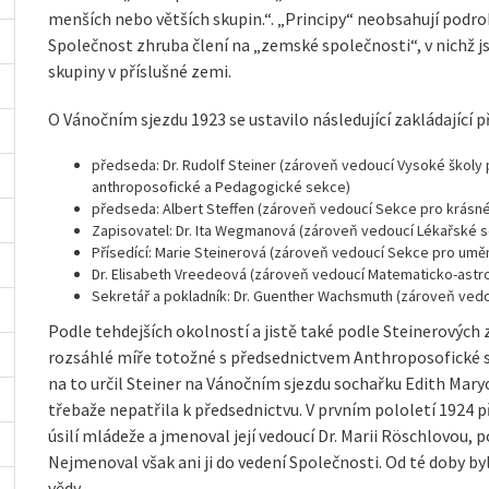
menších nebo větších skupin.“. „Principy“ neobsahují podrobn
Společnost zhruba člení na „zemské společnosti“, v nichž j
skupiny v příslušné zemi.
O Vánočním sjezdu 1923 se ustavilo následující zakládající 
předseda: Dr. Rudolf Steiner (zároveň vedoucí Vysoké školy 
anthroposofické a Pedagogické sekce)
předseda: Albert Steffen (zároveň vedoucí Sekce pro krásn
Zapisovatel: Dr. Ita Wegmanová (zároveň vedoucí Lékařské 
Přísedící: Marie Steinerová (zároveň vedoucí Sekce pro umění
Dr. Elisabeth Vreedeová (zároveň vedoucí Matematicko-ast
Sekretář a pokladník: Dr. Guenther Wachsmuth (zároveň ved
Podle tehdejších okolností a jistě také podle Steinerových
rozsáhlé míře totožné s předsednictvem Anthroposofické sp
na to určil Steiner na Vánočním sjezdu sochařku Edith Mar
třebaže nepatřila k předsednictvu. V prvním pololetí 1924 př
úsilí mládeže a jmenoval její vedoucí Dr. Marii Röschlovou,
Nejmenoval však ani ji do vedení Společnosti. Od té doby byl
vědy.