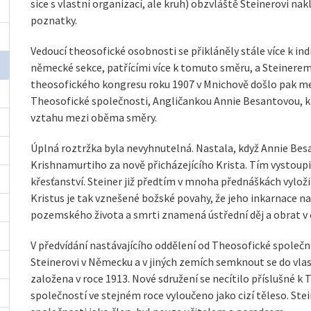
sice s vlastní organizací, ale kruh) obzvláště Steinerovi nak
poznatky.
Vedoucí theosofické osobnosti se přikláněly stále více k 
německé sekce, patřícími více k tomuto směru, a Steinerem
theosofického kongresu roku 1907 v Mnichově došlo pak m
Theosofické společnosti, Angličankou Annie Besantovou, k 
vztahu mezi oběma směry.
Úplná roztržka byla nevyhnutelná. Nastala, když Annie Besa
Krishnamurtiho za nově přicházejícího Krista. Tím vystoup
křesťanství. Steiner již předtím v mnoha přednáškách vyložil
Kristus je tak vznešené božské povahy, že jeho inkarnace n
pozemského života a smrti znamená ústřední děj a obrat v c
V předvídání nastávajícího oddělení od Theosofické společn
Steinerovi v Německu a v jiných zemích semknout se do vla
založena v roce 1913. Nové sdružení se necítilo příslušné k
společností ve stejném roce vyloučeno jako cizí těleso. Ste