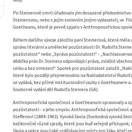
Po Steinerově smrti úřadovalo jím dosazené předsednictvo d
Steinerovou, nebo s jejím svolením jinými vydavateli, ve F
Goetheanu, které je pevně spjato s Anthroposofickou spole
Během dalšího vývoje založila paní Steinerová, která měla 
správu literární a umělecké pozůstalosti Dr. Rudolfa Stein
pozůstalost“ nebo „Správa pozůstalosti“ - „Nachlassverwalt
dědička práv Dr. Steinera odpovídající práva, zvláště všechna
celku a bez omezení“. Spolek pro pozůstalost založil „Nakl
které bylo později přejmenováno na Nakladatelství Rudolfa
se vydává, bez přímé institucionální vazby s Goetheanem a 
Souborné vydání děl Rudolfa Steinera (GA).
Anthroposofická společnost a Goetheanum spravovaly a spra
pozůstalosti - v jeho smyslu. Anthroposofická společnost 
Steffenovi (1884-1963). Vysoká škola (Svobodná vysoká škola
každoročně různé sjezdy, které jsou buď veřejně přístupné, 
škola a sekce jsou také vzdělávacími místy pro žáky, kteří s