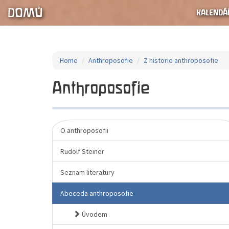
DOMŮ
KALENDÁŘ
Home
Anthroposofie
Z historie anthroposofie
Anthroposofie
O anthroposofii
Rudolf Steiner
Seznam literatury
Abeceda anthroposofie
Úvodem