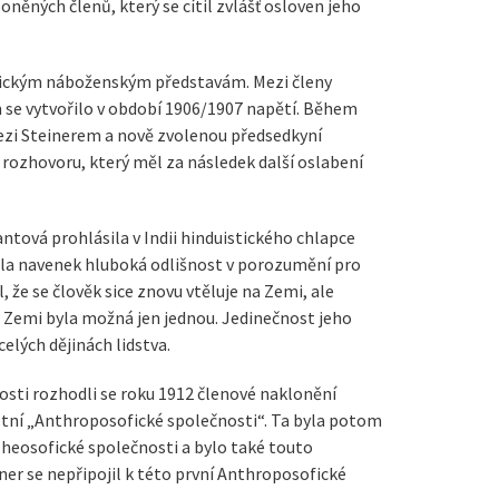
loněných členů, který se cítil zvlášť osloven jeho
indickým náboženským představám. Mezi členy
 se vytvořilo v období 1906/1907 napětí. Během
ezi Steinerem a nově zvolenou předsedkyní
rozhovoru, který měl za následek další oslabení
ntová prohlásila v Indii hinduistického chlapce
ila navenek hluboká odlišnost v porozumění pro
, že se člověk sice znovu vtěluje na Zemi, ale
a Zemi byla možná jen jednou. Jedinečnost jeho
elých dějinách lidstva.
osti rozhodli se roku 1912 členové naklonění
stní „Anthroposofické společnosti“. Ta byla potom
 Theosofické společnosti a bylo také touto
iner se nepřipojil k této první Anthroposofické