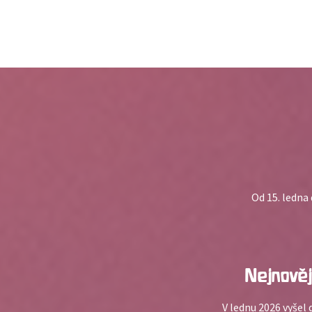
Od 15. ledna
Nejnověj
V lednu 2026 vyšel