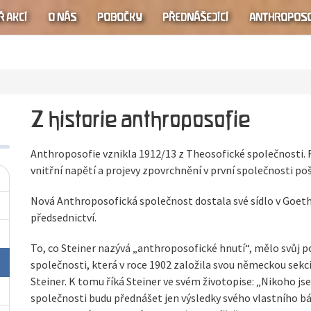
 AKCÍ
O NÁS
POBOČKY
PŘEDNÁŠEJÍCÍ
ANTHROPOSO
Z historie anthroposofie
Anthroposofie vznikla 1912/13 z Theosofické společnosti. 
vnitřní napětí a projevy zpovrchnění v první společnosti po
Nová Anthroposofická společnost dostala své sídlo v Goethe
předsednictví.
To, co Steiner nazývá „anthroposofické hnutí“, mělo svůj 
společnosti, která v roce 1902 založila svou německou sekci
Steiner. K tomu říká Steiner ve svém životopise: „Nikoho 
společnosti budu přednášet jen výsledky svého vlastního bád