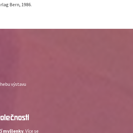
lag Bern, 1986.
Chebu výstavu
olečnosti
í myšlenky
. Více se