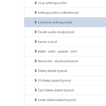
Co je anthroposofie?
Anthroposofie a náboženství
Z historie anthroposofie
Člověk a jeho dvojí původ
Karma a osud
Bdění - snění - spánek - smrt
Hierarchie - duchovní bytosti
Články lidské bytosti
Tři články lidské bytosti
Čtyři články lidské bytosti
Sedm článků lidské bytosti