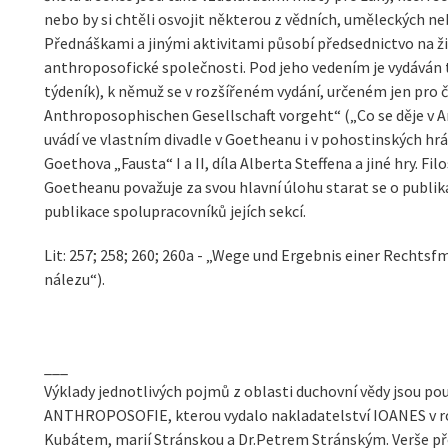
nebo by si chtěli osvojit některou z vědních, uměleckých ne
Přednáškami a jinými aktivitami působí předsednictvo na ž
anthroposofické společnosti. Pod jeho vedením je vydává
týdeník), k němuž se v rozšířeném vydání, určeném jen pro č
Anthroposophischen Gesellschaft vorgeht“ („Co se děje v 
uvádí ve vlastním divadle v Goetheanu i v pohostinských h
Goethova „Fausta“ I a II, díla Alberta Steffena a jiné hry. F
Goetheanu považuje za svou hlavní úlohu starat se o publik
publikace spolupracovníků jejích sekcí.
Lit: 257; 258; 260; 260a - „Wege und Ergebnis einer Rechts
nálezu“).
___
Výklady jednotlivých pojmů z oblasti duchovní vědy jsou 
ANTHROPOSOFIE, kterou vydalo nakladatelství IOANES v ro
Kubátem, marií Stránskou a Dr.Petrem Stránským. Verše pře