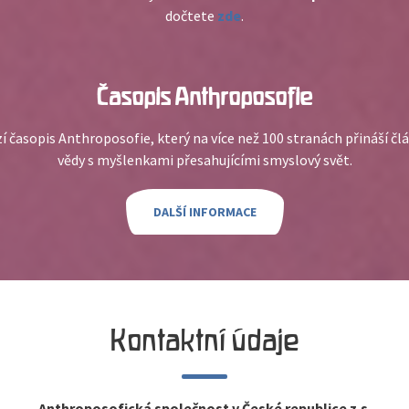
dočtete
zde
.
Časopis Anthroposofie
í časopis Anthroposofie, který na více než 100 stranách přináší čl
vědy s myšlenkami přesahujícími smyslový svět.
DALŠÍ INFORMACE
Kontaktní údaje
Anthroposofická společnost v České republice z.s.