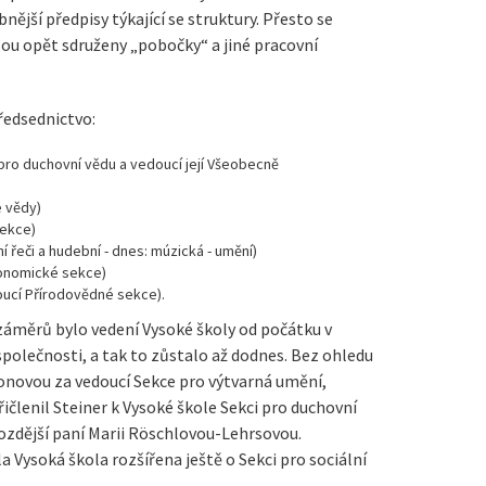
ější předpisy týkající se struktury. Přesto se
sou opět sdruženy „pobočky“ a jiné pracovní
předsednictvo:
pro duchovní vědu a vedoucí její Všeobecně
é vědy)
sekce)
 řeči a hudební - dnes: múzická - umění)
ronomické sekce)
oucí Přírodovědné sekce).
 záměrů bylo vedení Vysoké školy od počátku v
olečnosti, a tak to zůstalo až dodnes. Bez ohledu
yonovou za vedoucí Sekce pro výtvarná umění,
ičlenil Steiner k Vysoké škole Sekci pro duchovní
 pozdější paní Marii Röschlovou-Lehrsovou.
a Vysoká škola rozšířena ještě o Sekci pro sociální