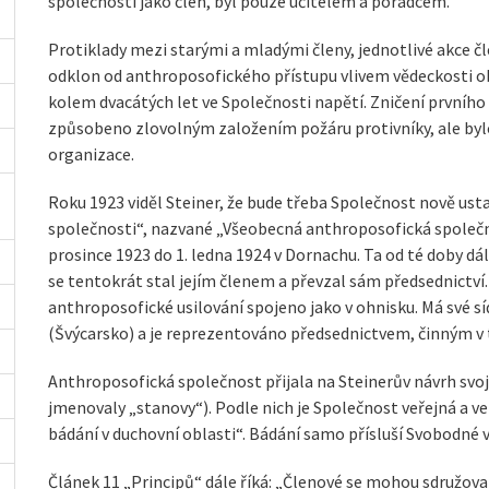
společnosti jako člen, byl pouze učitelem a poradcem.
Protiklady mezi starými a mladými členy, jednotlivé akce čl
odklon od anthroposofického přístupu vlivem vědeckosti o
kolem dvacátých let ve Společnosti napětí. Zničení prvního
způsobeno zlovolným založením požáru protivníky, ale byl
organizace.
Roku 1923 viděl Steiner, že bude třeba Společnost nově ust
společnosti“, nazvané „Všeobecná anthroposofická společn
prosince 1923 do 1. ledna 1924 v Dornachu. Ta od té doby dále
se tentokrát stal jejím členem a převzal sám předsednictví
anthroposofické usilování spojeno jako v ohnisku. Má své
(Švýcarsko) a je reprezentováno předsednictvem, činným v 
Anthroposofická společnost přijala na Steinerův návrh svoj
jmenovaly „stanovy“). Podle nich je Společnost veřejná a veře
bádání v duchovní oblasti“. Bádání samo přísluší Svobodné 
Článek 11 „Principů“ dále říká: „Členové se mohou sdružov