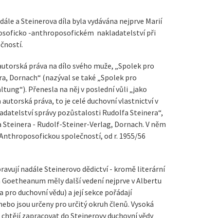
ále a Steinerova díla byla vydávána nejprve Marií
ilosoficko -anthroposofickém nakladatelství při
čností.
autorská práva na dílo svého muže, „Spolek pro
era, Dornach“ (nazýval se také „Spolek pro
ung“). Přenesla na něj v poslední vůli „jako
 autorská práva, to je celé duchovní vlastnictví v
adatelství správy pozůstalosti Rudolfa Steinera“,
 Steinera - Rudolf-Steiner-Verlag, Dornach. V něm
Anthroposofickou společností, od r. 1955/56
vují nadále Steinerovo dědictví - kromě literární
a Goetheanum měly další vedení nejprve v Albertu
 pro duchovní vědu) a její sekce pořádají
nebo jsou určeny pro určitý okruh členů. Vysoká
e chtějí zapracovat do Steinerovy duchovní vědy