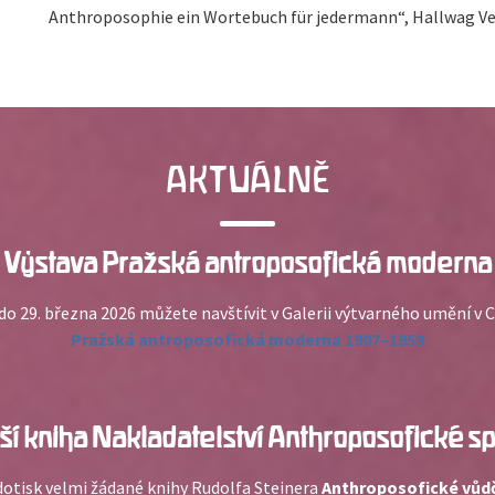
Anthroposophie ein Wortebuch für jedermann“, Hallwag Ver
AKTUÁLNĚ
Výstava Pražská antroposofická moderna
 do 29. března 2026 můžete navštívit v Galerii výtvarného umění v 
Pražská antroposofická moderna 1907–1953
ší kniha Nakladatelství Anthroposofické sp
 dotisk velmi žádané knihy Rudolfa Steinera
Anthroposofické vůdč