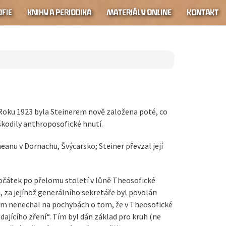
FIE
KNIHY A PERIODIKA
MATERIÁLY ONLINE
KONTAKT
Roku 1923 byla Steinerem nově založena poté, co
škodily anthroposofické hnutí.
anu v Dornachu, Švýcarsko; Steiner převzal její
počátek po přelomu století v lůně Theosofické
, za jejíhož generálního sekretáře byl povolán
jsem nenechal na pochybách o tom, že v Theosofické
ajícího zření“. Tím byl dán základ pro kruh (ne