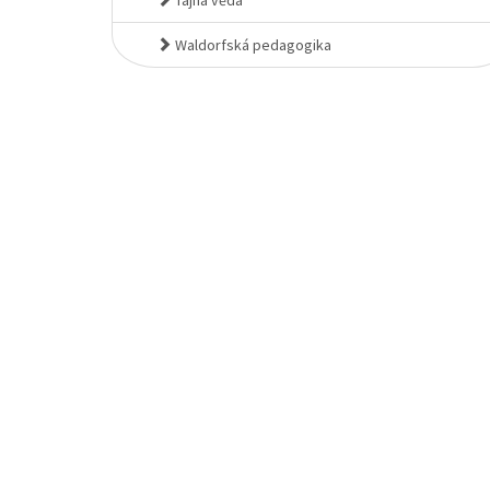
Tajná věda
Waldorfská pedagogika