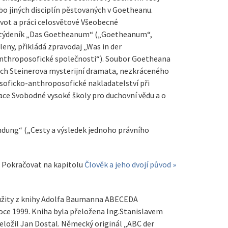
bo jiných disciplín pěstovaných v Goetheanu.
ivot a práci celosvětové Všeobecné
n týdeník „Das Goetheanum“ („Goetheanum“,
leny, přikládá zpravodaj „Was in der
Anthroposofické společnosti“). Soubor Goetheana
rách Steinerova mysterijní dramata, nezkráceného
ilosoficko-anthroposofické nakladatelství při
ace Svobodné vysoké školy pro duchovní vědu a o
fmdung“ („Cesty a výsledek jednoho právního
Pokračovat na kapitolu
Člověk a jeho dvojí původ »
použity z knihy Adolfa Baumanna ABECEDA
ce 1999. Kniha byla přeložena Ing.Stanislavem
ložil Jan Dostal. Německý originál „ABC der