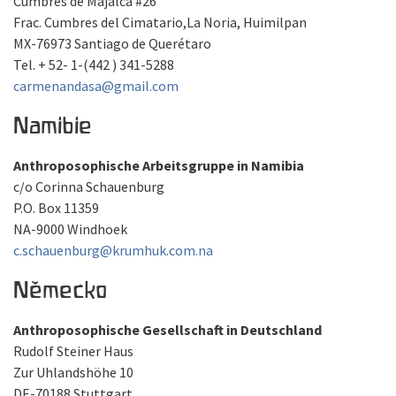
Cumbres de Majalca #26
Frac. Cumbres del Cimatario,La Noria, Huimilpan
MX-76973 Santiago de Querétaro
Tel. + 52- 1-(442 ) 341-5288
carmenandasa@gmail.com
Namibie
Anthroposophische Arbeitsgruppe in Namibia
c/o Corinna Schauenburg
P.O. Box 11359
NA-9000 Windhoek
c.schauenburg@krumhuk.com.na
Německo
Anthroposophische Gesellschaft in Deutschland
Rudolf Steiner Haus
Zur Uhlandshöhe 10
DE-70188 Stuttgart