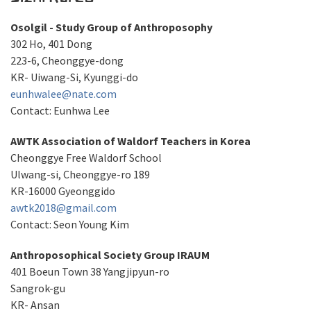
Osolgil - Study Group of Anthroposophy
302 Ho, 401 Dong
223-6, Cheonggye-dong
KR- Uiwang-Si, Kyunggi-do
eunhwalee@nate.com
Contact: Eunhwa Lee
AWTK Association of Waldorf Teachers in Korea
Cheonggye Free Waldorf School
Ulwang-si, Cheonggye-ro 189
KR-16000 Gyeonggido
awtk2018@gmail.com
Contact: Seon Young Kim
Anthroposophical Society Group IRAUM
401 Boeun Town 38 Yangjipyun-ro
Sangrok-gu
KR- Ansan