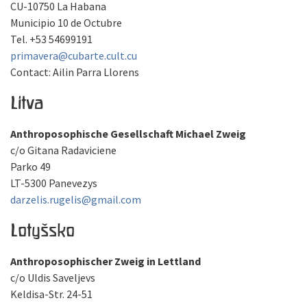
CU-10750 La Habana
Municipio 10 de Octubre
Tel. +53 54699191
primavera@cubarte.cult.cu
Contact: Ailin Parra Llorens
Litva
Anthroposophische Gesellschaft Michael Zweig
c/o Gitana Radaviciene
Parko 49
LT-5300 Panevezys
darzelis.rugelis@gmail.com
Lotyšsko
Anthroposophischer Zweig in Lettland
c/o Uldis Saveljevs
Keldisa-Str. 24-51