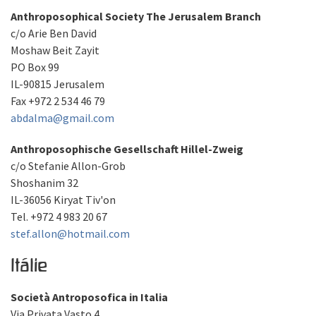
Anthroposophical Society The Jerusalem Branch
c/o Arie Ben David
Moshaw Beit Zayit
PO Box 99
IL-90815 Jerusalem
Fax +972 2 534 46 79
abdalma@gmail.com
Anthroposophische Gesellschaft Hillel-Zweig
c/o Stefanie Allon-Grob
Shoshanim 32
IL-36056 Kiryat Tiv'on
Tel. +972 4 983 20 67
stef.allon@hotmail.com
Itálie
Società Antroposofica in Italia
Via Privata Vasto 4