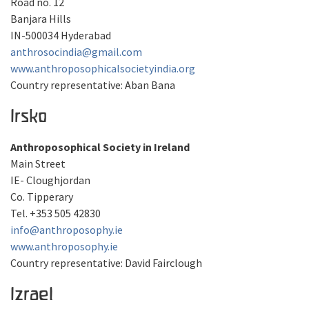
Road no. 12
Banjara Hills
IN-500034 Hyderabad
anthrosocindia@gmail.com
www.anthroposophicalsocietyindia.org
Country representative: Aban Bana
Irsko
Anthroposophical Society in Ireland
Main Street
IE- Cloughjordan
Co. Tipperary
Tel. +353 505 42830
info@anthroposophy.ie
www.anthroposophy.ie
Country representative: David Fairclough
Izrael