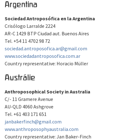
Argentina
Sociedad Antroposófica en la Argentina
Crisólogo Larralde 2224
AR-C 1429 BTP Ciudad aut. Buenos Aires
Tel. +54 11 4702 98 72
sociedad.antroposofica.ar@gmail.com
www.sociedadantroposofica.com.ar
Country representative: Horacio Müller
Austrálie
Anthroposophical Society in Australia
C/- 11 Gramere Avenue
AU-QLD 4060 Ashgrove
Tel. +61 403 171 651
janbakerfinch@gmail.com
www.anthroposophyaustralia.com
Country representative: Jan Baker-Finch