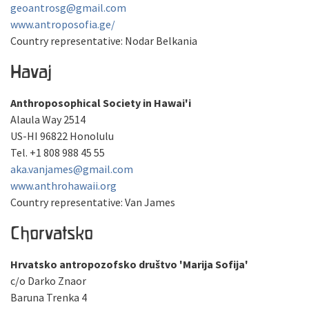
geoantrosg@gmail.com
www.antroposofia.ge/
Country representative: Nodar Belkania
Havaj
Anthroposophical Society in Hawai'i
Alaula Way 2514
US-HI 96822 Honolulu
Tel. +1 808 988 45 55
aka.vanjames@gmail.com
www.anthrohawaii.org
Country representative: Van James
Chorvatsko
Hrvatsko antropozofsko društvo 'Marija Sofija'
c/o Darko Znaor
Baruna Trenka 4