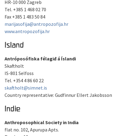
HR-10 000 Zagreb
Tel. +385 1 468 02 70
Fax +385 1 483 50 84
marijasofija@antropozofija.hr
www.antropozofija.hr
Island
Antróposófiska félagiđ á Íslandi
Skaftholt
IS-801 Selfoss
Tel. +354 4 86 60 22
skaftholt@simnet.is
Country representative: Gudfinnur Ellert Jakobsson
Indie
Anthroposophical Society in India
flat no. 102, Apurupa Apts.