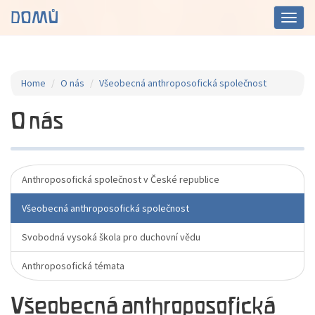
DOMŮ
Toggl
navig
Home
O nás
Všeobecná anthroposofická společnost
O nás
Anthroposofická společnost v České republice
Všeobecná anthroposofická společnost
Svobodná vysoká škola pro duchovní vědu
Anthroposofická témata
Všeobecná anthroposofická