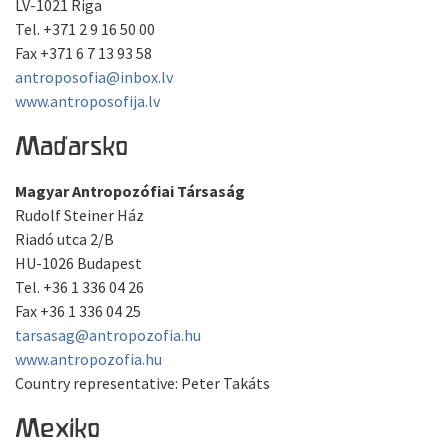
LV-1021 Riga
Tel. +371 2 9 16 50 00
Fax +371 6 7 13 93 58
antroposofia@inbox.lv
www.antroposofija.lv
Maďarsko
Magyar Antropozófiai Társaság
Rudolf Steiner Ház
Riadó utca 2/B
HU-1026 Budapest
Tel. +36 1 336 04 26
Fax +36 1 336 04 25
tarsasag@antropozofia.hu
www.antropozofia.hu
Country representative: Peter Takáts
Mexiko