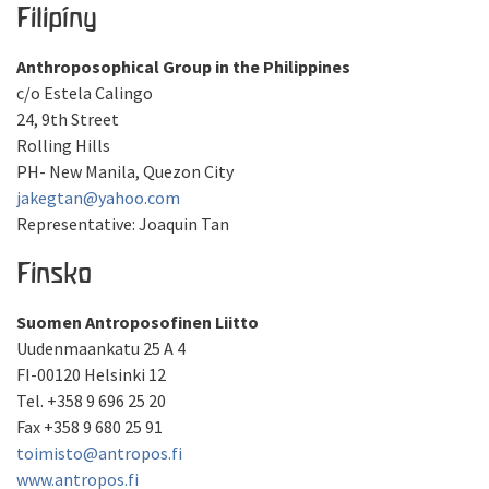
Filipíny
Anthroposophical Group in the Philippines
c/o Estela Calingo
24, 9th Street
Rolling Hills
PH- New Manila, Quezon City
jakegtan@yahoo.com
Representative: Joaquin Tan
Finsko
Suomen Antroposofinen Liitto
Uudenmaankatu 25 A 4
FI-00120 Helsinki 12
Tel. +358 9 696 25 20
Fax +358 9 680 25 91
toimisto@antropos.fi
www.antropos.fi