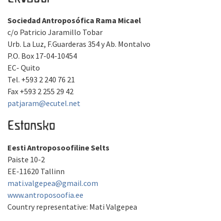
Sociedad Antroposófica Rama Micael
c/o Patricio Jaramillo Tobar
Urb. La Luz, F.Guarderas 354 y Ab. Montalvo
P.O. Box 17-04-10454
EC- Quito
Tel. +593 2 240 76 21
Fax +593 2 255 29 42
patjaram@ecutel.net
Estonsko
Eesti Antroposoofiline Selts
Paiste 10-2
EE-11620 Tallinn
mati.valgepea@gmail.com
www.antroposoofia.ee
Country representative: Mati Valgepea