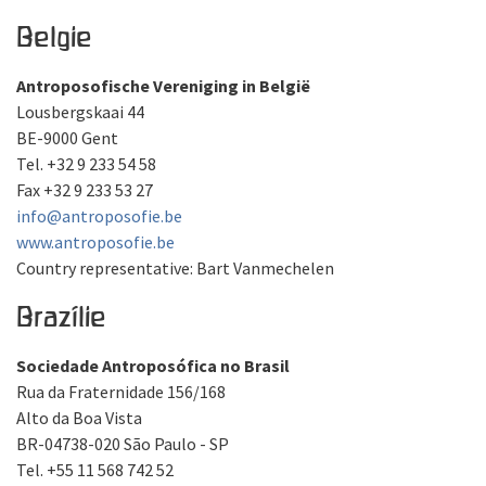
Belgie
Antroposofische Vereniging in België
Lousbergskaai 44
BE-9000 Gent
Tel. +32 9 233 54 58
Fax +32 9 233 53 27
info@antroposofie.be
www.antroposofie.be
Country representative: Bart Vanmechelen
Brazílie
Sociedade Antroposófica no Brasil
Rua da Fraternidade 156/168
Alto da Boa Vista
BR-04738-020 São Paulo - SP
Tel. +55 11 568 742 52