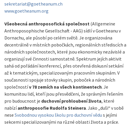
sekretariat@goetheanum.ch
www.goetheanum.org
Všeobecná anthroposofická společnost
(Allgemeine
Anthroposophische Gesellschaft - AAG) sídlí v Goetheanu v
Dornachu, ale působí po celém světě. Je organizována
decentrálně v místních pobočkách, regionálních střediscích a
národních společnostech, které jsou ekonomicky nezávislé a
organizují své činnosti samostatně. Spektrum jejích aktivit
sahá od pořádání konferencí, přes otevřená diskusní setkání
až k tematickým, specializovaným pracovním skupinám. V
současnosti spojuje stovky skupin, poboček a národních
společností
v 78 zemích na všech kontinentech
. Je
komunitou lidí, kteří jsou přesvědčeni, že správným řešením
pro budoucnost je
duchovní prohloubení života
, které
nabízí
anthroposofie Rudolfa Steinera
. Jako „duši“ v sobě
nese
Svobodnou vysokou školu pro duchovní vědu
s jejími
sekcemi specializovanými na různé oblasti života a práce.