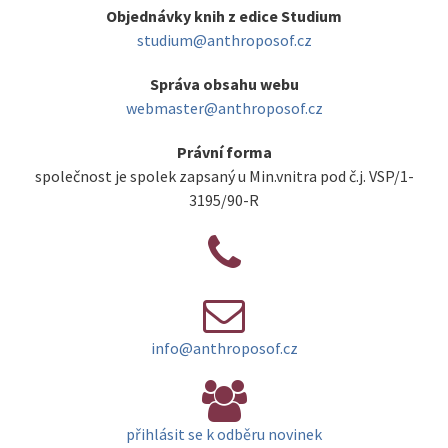
Objednávky knih z edice Studium
studium@anthroposof.cz
Správa obsahu webu
webmaster@anthroposof.cz
Právní forma
společnost je spolek zapsaný u Min.vnitra pod č.j. VSP/1-
3195/90-R
info@anthroposof.cz
přihlásit se k odběru novinek