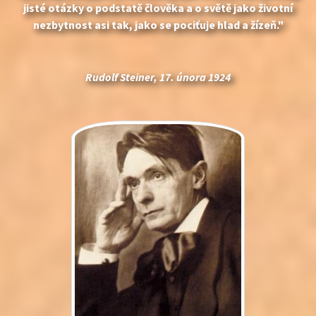
jisté otázky o podstatě člověka a o světě jako životní
nezbytnost asi tak, jako se pociťuje hlad a žízeň."
Rudolf Steiner, 17. února 1924