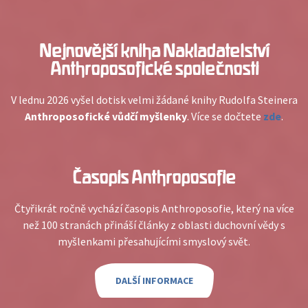
Nejnovější kniha Nakladatelství
Anthroposofické společnosti
V lednu 2026 vyšel dotisk velmi žádané knihy Rudolfa Steinera
Anthroposofické vůdčí myšlenky
. Více se dočtete
zde
.
Časopis Anthroposofie
Čtyřikrát ročně vychází časopis Anthroposofie, který na více
než 100 stranách přináší články z oblasti duchovní vědy s
myšlenkami přesahujícími smyslový svět.
DALŠÍ INFORMACE