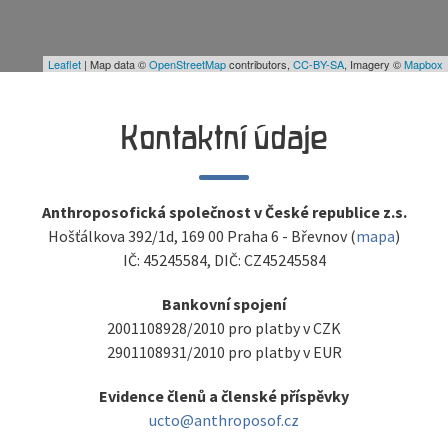
Leaflet
| Map data ©
OpenStreetMap
contributors,
CC-BY-SA
, Imagery ©
Mapbox
Kontaktní údaje
Anthroposofická společnost v České republice z.s.
Hošťálkova 392/1d, 169 00 Praha 6 - Břevnov (
mapa
)
IČ: 45245584, DIČ: CZ45245584
Bankovní spojení
2001108928/2010 pro platby v CZK
2901108931/2010 pro platby v EUR
Evidence členů a členské příspěvky
ucto@anthroposof.cz