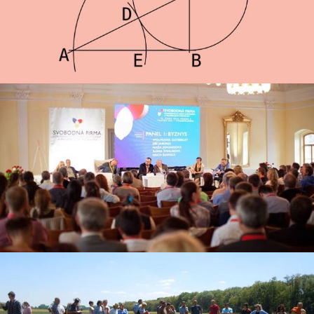
duchovní vědy. Cílem je poskytnout celistvější poznání, které
může následně působit ozdravně ve všech oblastech lidské
činnosti.
Podle Steinerova výkladu nevznikla první světová válka ani z
vojenské ani ze světové politické nutnosti, ale byla z velké
části důsledkem nezvládnutých sociálních a vnitropolitických
problémů. Téma nového pojetí ekonomiky, práva a svobody je
dodnes velmi aktuální.