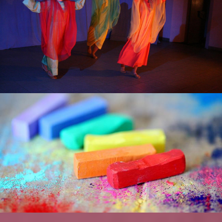
Eurytmie je označována jako viditelná řeč nebo viditelný zpěv,
protože každá její jednotlivá pohybová forma znázorňuje
některou ze souhlásek, samohlásek nebo tón. Kromě čistě
umělecké hodnoty je v eurytmii důležitý prvek sociální a
terapeutický. Proto našla největší uplatnění ve waldorfských
školách.
Umění je branou do lidské duše a současně způsobem, jak se s
vlastními duševními silami učit zacházet. Po sto letech
můžeme konstatovat, že anthroposofie zanechala stopu ve
všech oblastech umění: v dramatu, architektuře, hudbě,
výtvarném umění, pohybovém umění i poezii.