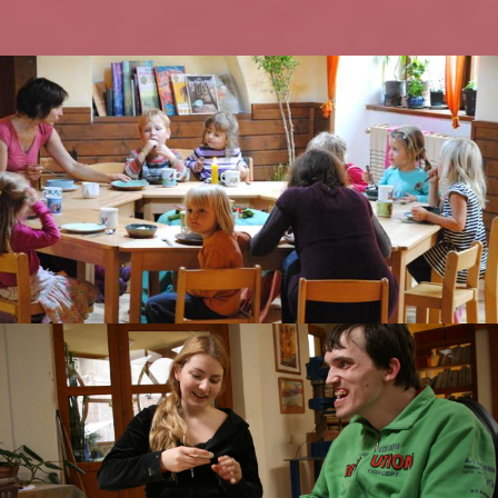
V plné úctě k lidské individualitě a v úctě před tajemstvím toho
druhého je dítěti ve waldorfské škole poskytována pomoc být
člověkem.
Co je to, co činí člověka člověkem? Léčebná pedagogika, právě
proto, že vnímá člověka v jeho celistvosti, se snaží působit na
tu část, která není zcela dostatečná, vždy z článku bytosti,