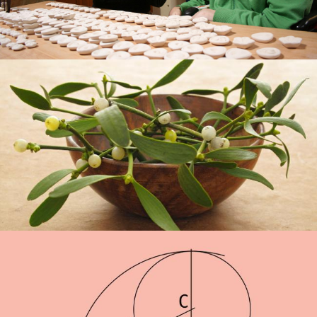
který je zdravý.
K tomu, co se lze o člověku dozvědět dnes uznávanými
vědeckými metodami, připojujeme poznatky založené na
duchovní vědě. K poznání fyzického člověka připojuje
antroposofie poznání duchového člověka.
„Goetheanisticky“ rozšířené přírodní věda usiluje o to, aby byly
poznatky přírodních vědy uvedeny do souvislosti s poznatky