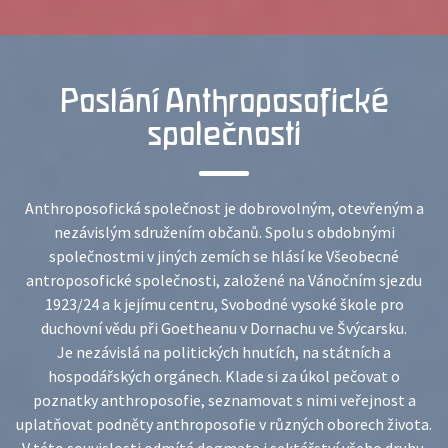
Poslání Anthroposofické
společnosti
Anthroposofická společnost je dobrovolným, otevřeným a
nezávislým sdružením občanů. Spolu s obdobnými
společnostmi v jiných zemích se hlásí ke Všeobecné
antroposofické společnosti, založené na Vánočním sjezdu
1923/24 a k jejímu centru, Svobodné vysoké škole pro
duchovní vědu při Goetheanu v Dornachu ve Švýcarsku.
Je nezávislá na politických hnutích, na státních a
hospodářských orgánech. Klade si za úkol pečovat o
poznatky anthroposofie, seznamovat s nimi veřejnost a
uplatňovat podněty anthroposofie v různých oborech života.