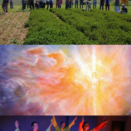
Biologicko-dynamické zemědělství lze považovat za jednu z
nejstarších metod ekologického zemědělství. Zemědělský
kurz pronesl Steiner již v roce 1924 a výrazně tak předběhl svou
dobu.
Rudolf Steiner odmítal, aby byla anthroposofie chápána jako
náboženská cesta. Protože však přinesl mnoho nových
poznatků týkajících se křesťanství, byl požádán, aby nastínil
cestu obrody náboženského života.