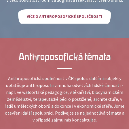
V této souvislosti odmítá dogmata i sektářství všeho druhu.
VÍCE O ANTHROPOSOFICKÉ SPOLEČNOSTI
Anthroposofická témata
Anthroposofická společnost v ČR spolu s dalšími subjekty
uplatňuje anthroposofii v mnoha odvětvích lidské činnosti -
např. ve waldorfské pedagogice, v lékařství, biodynamickém
zemědělství, terapeutické péči o postižené, architektuře, v
řadě uměleckých oborů a dokonce i v ekonomické sféře. Jsme
otevřeni další spolupráci. Podívejte se na jednotlivá témata a
v případě zájmu nás kontaktujte.