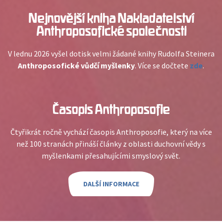
Nejnovější kniha Nakladatelství
Anthroposofické společnosti
V lednu 2026 vyšel dotisk velmi žádané knihy Rudolfa Steinera
Anthroposofické vůdčí myšlenky
. Více se dočtete
zde
.
Časopis Anthroposofie
Čtyřikrát ročně vychází časopis Anthroposofie, který na více
než 100 stranách přináší články z oblasti duchovní vědy s
myšlenkami přesahujícími smyslový svět.
DALŠÍ INFORMACE