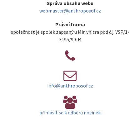
Správa obsahu webu
webmaster@anthroposof.cz
Právní forma
společnost je spolek zapsaný u Min.vnitra pod č.j. VSP/1-
3195/90-R
info@anthroposof.cz
přihlásit se k odběru novinek