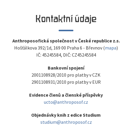
Kontaktní údaje
Anthroposofická společnost v České republice z.s.
Hošťálkova 392/1d, 169 00 Praha 6 - Břevnov (
mapa
)
IČ: 45245584, DIČ: CZ45245584
Bankovní spojení
2001108928/2010 pro platby v CZK
2901108931/2010 pro platby v EUR
Evidence členů a členské příspěvky
ucto@anthroposof.cz
Objednávky knih z edice Studium
studium@anthroposof.cz