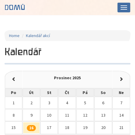
DOMŮ
Toggl
navig
Home
Kalendář akcí
Kalendář
Prosinec 2025
Po
Út
St
Čt
Pá
So
Ne
1
2
3
4
5
6
7
8
9
10
11
12
13
14
15
17
18
19
20
21
16