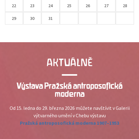
22
23
24
25
26
27
28
29
30
31
AKTUÁLNĚ
Výstava Pražská antroposofická
moderna
Od 15. ledna do 29. března 2026 můžete navštívit v Galerii
výtvarného umění v Chebu výstavu
Pražská antroposofická moderna 1907–1953