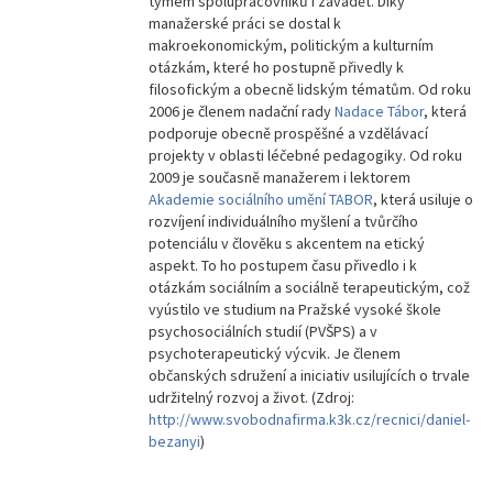
týmem spolupracovníků i zavádět. Díky
manažerské práci se dostal k
makroekonomickým, politickým a kulturním
otázkám, které ho postupně přivedly k
filosofickým a obecně lidským tématům. Od roku
2006 je členem nadační rady
Nadace Tábor
, která
podporuje obecně prospěšné a vzdělávací
projekty v oblasti léčebné pedagogiky. Od roku
2009 je současně manažerem i lektorem
Akademie sociálního umění TABOR
, která usiluje o
rozvíjení individuálního myšlení a tvůrčího
potenciálu v člověku s akcentem na etický
aspekt. To ho postupem času přivedlo i k
otázkám sociálním a sociálně terapeutickým, což
vyústilo ve studium na Pražské vysoké škole
psychosociálních studií (PVŠPS) a v
psychoterapeutický výcvik. Je členem
občanských sdružení a iniciativ usilujících o trvale
udržitelný rozvoj a život. (Zdroj:
http://www.svobodnafirma.k3k.cz/recnici/daniel-
bezanyi
)