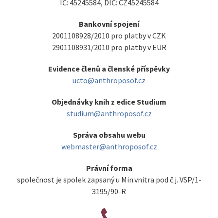
IČ: 45245584, DIČ: CZ45245584
Bankovní spojení
2001108928/2010 pro platby v CZK
2901108931/2010 pro platby v EUR
Evidence členů a členské příspěvky
ucto@anthroposof.cz
Objednávky knih z edice Studium
studium@anthroposof.cz
Správa obsahu webu
webmaster@anthroposof.cz
Právní forma
společnost je spolek zapsaný u Min.vnitra pod č.j. VSP/1-
3195/90-R