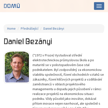
DOMŮ
Toggl
navig
Home
Přednášející
Daniel Bezányi
Daniel Bezányi
(*1972 v Praze) Vystudoval střední
elektrotechnickou průmyslovou školu a po
maturitě se v polistopadovém čase stal
podnikatelem. Byl zodpovědný za ekonomickou
stabilitu společností, řízení obchodních vztahů se
zákazníky, řízení klíčových projektů a vzdělávání
zaměstnanců v oblasti projektového
managementu a dopadu jejich působení v rámci
realizace projektů na ekonomickou situaci
podniku. Vždy působil jako inovátor, dokázal
přitom inovace nejen navrhovat, ale společně s